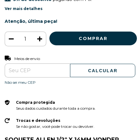
Ver mais detalhes
Atenção, última peça!
ALTERAR CEP
Entregas para o CEP:
Meios de envio
CALCULAR
Não sei meu CEP
Compra protegida
Seus dados cuidados durante toda a compra.
Trocas e devoluções
Se não gostar, você pode trocar ou devolver.
SOQUETE ALLEN 1/2" X 14MM VONDER