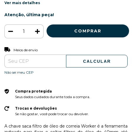
Ver mais detalhes
Atenção, última peça!
ALTERAR CEP
Entregas para o CEP:
Meios de envio
CALCULAR
Não sei meu CEP
Compra protegida
Seus dados cuidados durante toda a compra.
Trocas e devoluções
Se não gostar, você pode trocar ou devolver.
A chave saca filtro de óleo de correia Worker é a ferramenta
indicada para fixar e soltar filtros de óleo de 40mm até