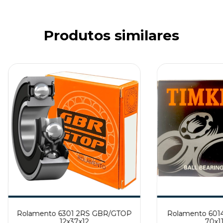
Produtos similares
Rolamento 6301 2RS GBR/GTOP
Rolamento 601
12x37x12
70x1