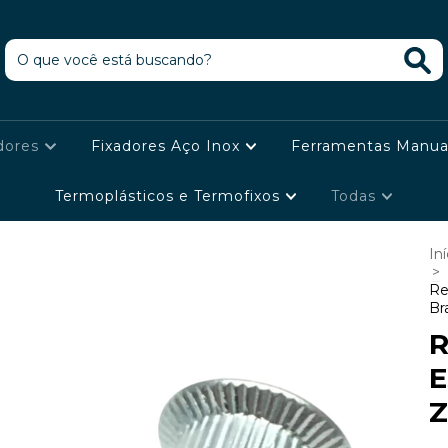
dores
Fixadores Aço Inox
Ferramentas Manua
Termoplásticos e Termofixos
Todas
Iní
>
Re
Br
R
E
Z