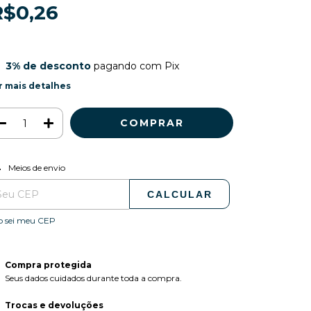
R$0,26
3% de desconto
pagando com Pix
r mais detalhes
ALTERAR CEP
regas para o CEP:
Meios de envio
CALCULAR
o sei meu CEP
Compra protegida
Seus dados cuidados durante toda a compra.
Trocas e devoluções