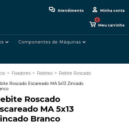
Atendimento
Minha conta
0
Meu carrinho
is
Componentes de Máquinas
cio
>
Fixadores
>
Rebites
>
Rebite Roscado
bite Roscado Escareado MA 5x13 Zincado
anco
ebite Roscado
scareado MA 5x13
incado Branco