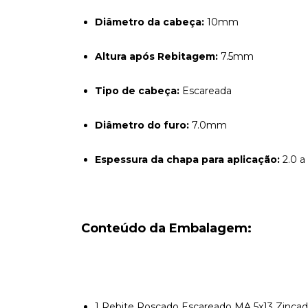
Diâmetro da cabeça:
10mm
Altura após Rebitagem:
7.5mm
Tipo de cabeça:
Escareada
Diâmetro do furo:
7.0mm
Espessura da chapa para aplicação:
2.0 
Conteúdo da Embalagem:
1 Rebite Roscado Escareado MA 5x13 Zinca