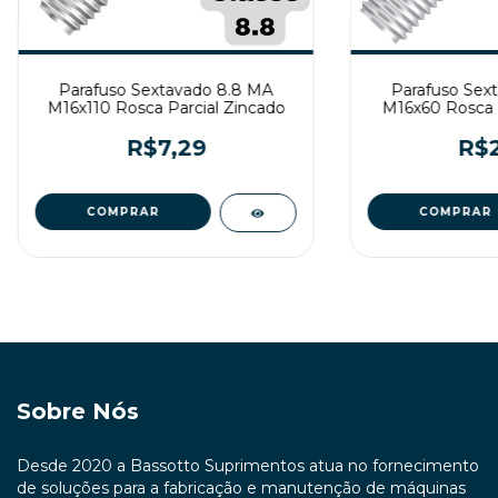
Parafuso Sextavado 8.8 MA
Parafuso Sex
M16x110 Rosca Parcial Zincado
M16x60 Rosca I
R$7,29
R$2
Sobre Nós
Desde 2020 a Bassotto Suprimentos atua no fornecimento
de soluções para a fabricação e manutenção de máquinas