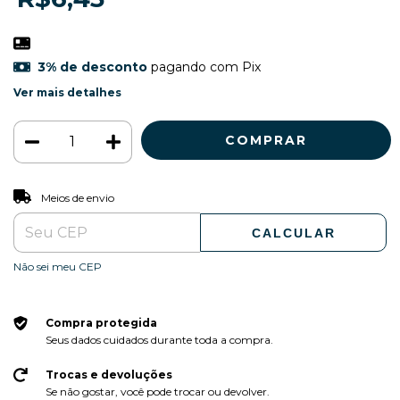
3% de desconto
pagando com Pix
Ver mais detalhes
ALTERAR CEP
Entregas para o CEP:
Meios de envio
CALCULAR
Não sei meu CEP
Compra protegida
Seus dados cuidados durante toda a compra.
Trocas e devoluções
Se não gostar, você pode trocar ou devolver.