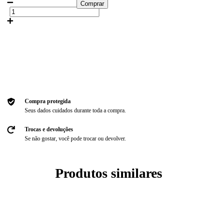
Meios de envio
Entregas para o CEP:
Alterar CEP
Calcular
Faça login
e use seus dados de entrega
Não sei meu CEP
Compra protegida
Seus dados cuidados durante toda a compra.
Trocas e devoluções
Se não gostar, você pode trocar ou devolver.
Produtos similares