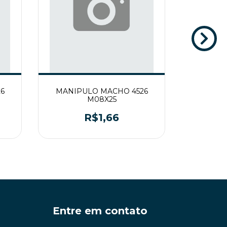
6
MANIPULO MACHO 4526
MANIP
M08X25
R$1,66
Entre em contato