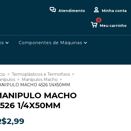
Atendimento
Minha conta
0
Meu carrinho
is
Componentes de Máquinas
cio
>
Termoplásticos e Termofixos
>
nípulos
>
Manípulos Macho
>
NIPULO MACHO 4526 1/4X50MM
MANIPULO MACHO
526 1/4X50MM
R$2,99