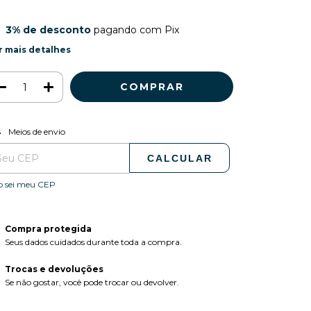
3% de desconto
pagando com Pix
r mais detalhes
ALTERAR CEP
regas para o CEP:
Meios de envio
CALCULAR
o sei meu CEP
Compra protegida
Seus dados cuidados durante toda a compra.
Trocas e devoluções
Se não gostar, você pode trocar ou devolver.