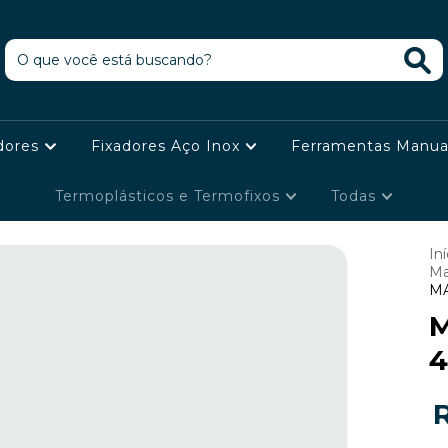
dores
Fixadores Aço Inox
Ferramentas Manua
Termoplásticos e Termofixos
Todas
Iní
Ma
MA
4