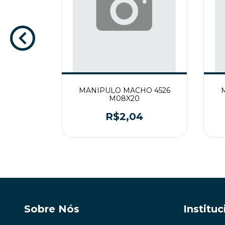
O 6040
MANIPULO MACHO 4526
M08X20
0
R$2,04
Sobre Nós
Instituc