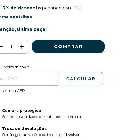
3% de desconto
pagando com Pix
r mais detalhes
enção, última peça!
ALTERAR CEP
regas para o CEP:
Meios de envio
CALCULAR
o sei meu CEP
Compra protegida
Seus dados cuidados durante toda a compra.
Trocas e devoluções
Se não gostar, você pode trocar ou devolver.