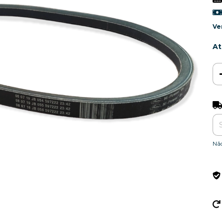
Ve
At
Ent
Nã