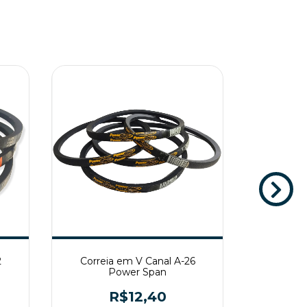
2
Correia em V Canal A-26
Correi
Power Span
R$12,40