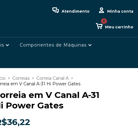
Atendimento
Minha conta
0
Meu carrinho
is
Componentes de Máquinas
cio
>
Correias
>
Correia Canal A
>
rreia em V Canal A-31 Hi Power Gates
orreia em V Canal A-31
i Power Gates
R$36,22