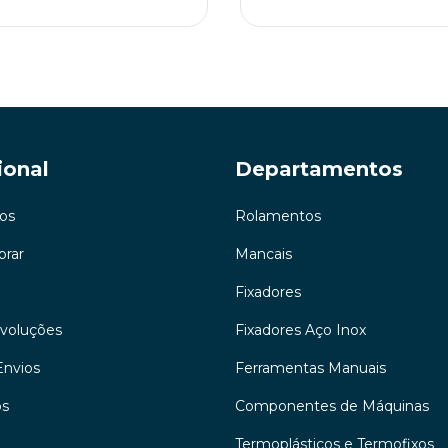
ional
Departamentos
os
Rolamentos
rar
Mancais
Fixadores
evoluções
Fixadores Aço Inox
Envios
Ferramentas Manuais
os
Componentes de Máquinas
Termoplásticos e Termofixos