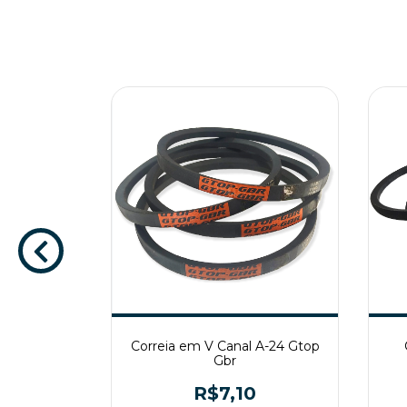
al A-83
Correia em V Canal A-24 Gtop
R
Gbr
1
R$7,10