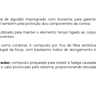
al de algodão impregnado com borracha, para garantir
vel também pela proteção dos componentes da correia.
tilizado para manter o elemento tensor ligado ao corpo
ponentes.
mo cordonel, é composto por fios de fibra sintética
ntegral da força, com baixíssimo índice de alongamento e
cedor:
composto preparado para resistir à fadiga causada
o calor provocado pelo sistema, proporcionando elevada