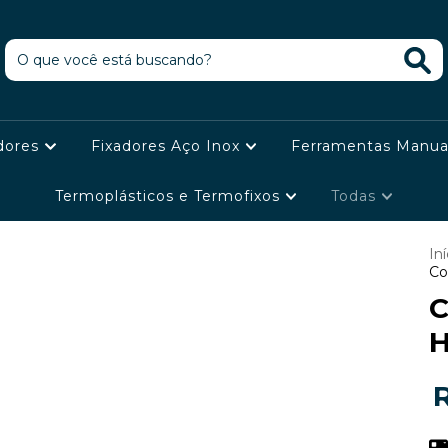
dores
Fixadores Aço Inox
Ferramentas Manua
Termoplásticos e Termofixos
Todas
Iní
Co
C
H